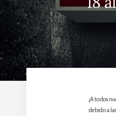
18 a
¡A todos nue
debido a la