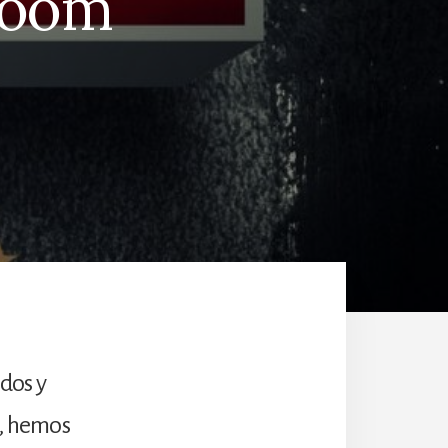
 Zoom
odos y
s, hemos