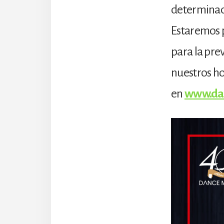
determinado
Estaremos 
para la pre
nuestros ho
en
www.da