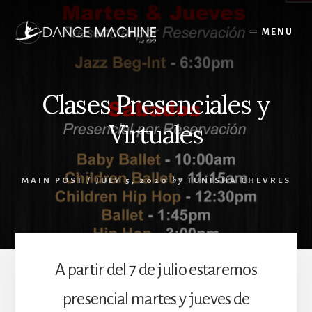
Skip
to
MENU
content
Clases Presenciales y
Virtuales
MAIN POST
/
JULY 5, 2020
by
TUNISHA CHEVRES
A partir del 7 de julio estaremos
presencial martes y jueves de