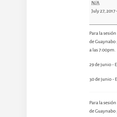
Summer
N/A
Workshop
July 27, 2017
-
Bellas
Para la sesión
Artes
de Guaynabo pa
Guaynabo
a las 7:00pm.
29 de junio -
30 de junio -
Para la sesión
de Guaynabo pa