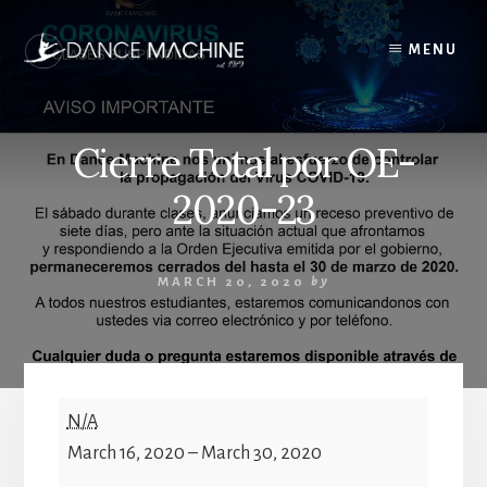
Skip
to
MENU
content
Cierre Total por OE-
2020-23
MARCH 20, 2020
by
Cierre
N/A
Total
March 16, 2020
–
March 30, 2020
por