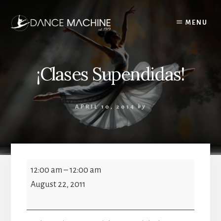
Skip
to
MENU
content
¡Clases Supendidas!
APRIL 10, 2014
by
¡Clases
12:00 am
–
12:00 am
Supendidas!
August 22, 2011