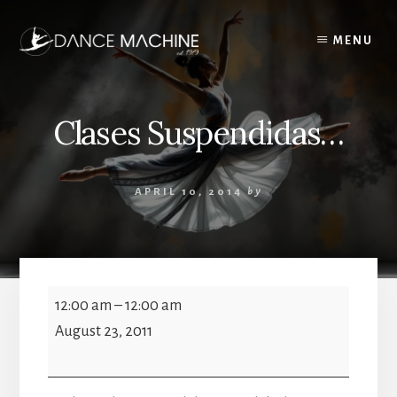
Skip
to
MENU
content
Clases Suspendidas…
APRIL 10, 2014
by
Clases
12:00 am
–
12:00 am
Suspendidas...
August 23, 2011