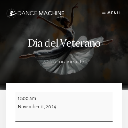
Skip
to
MENU
content
Día del Veterano
APRIL 10, 2014
by
Día
12:00 am
del
November 11, 2024
Veterano