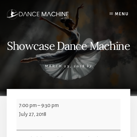
Skip
to
MENU
content
Showcase Dance Machine
MARCH 23, 2018
by
Showcase
7:00 pm
–
9:30 pm
Dance
July 27, 2018
Machine