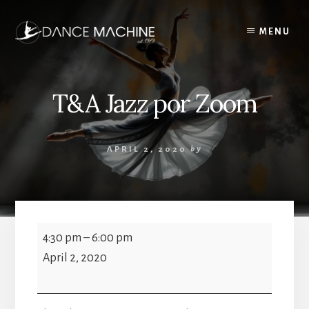
Skip
to
MENU
content
T&A Jazz por Zoom
APRIL 2, 2020
by
T&A
4:30 pm
–
6:00 pm
Jazz
April 2, 2020
por
Zoom