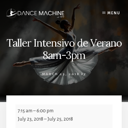
Skip
to
MENU
content
Taller Intensivo de Verano
8am-3pm
MARCH 23, 2018
by
Taller
7:15 am
–
6:00 pm
Intensivo
July 23, 2018
–
July 25, 2018
de